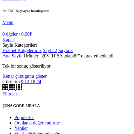
Bir TNC Bilgisayar kuruluşudur.
Menü
0
öğeler
/
0.00
₺
Kapat
Sayfa Kategorileri
Hizmet Bölgelerimiz
Sayfa 2
Sayfa 3
Ana Sayfa
Ürünler “20V 11.5A adaptör” olarak etiketlendi
Tek bir sonuç gösteriliyor
Kenar çubuğunu göster
Gösterim
9
12
18
24
Filtreler
ŞUNA GÖRE SIRALA
Popülerlik
Ortalama değerlendirme
Yeniler
Fiyat: düşükten yükseğe