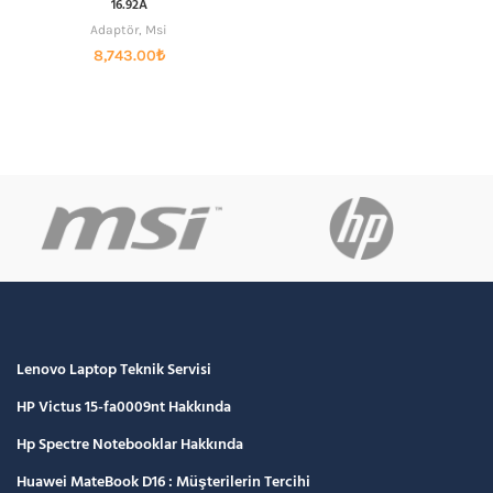
16.92A
Adaptör
,
Msi
8,743.00
₺
Lenovo Laptop Teknik Servisi
HP Victus 15-fa0009nt Hakkında
Hp Spectre Notebooklar Hakkında
Huawei MateBook D16 : Müşterilerin Tercihi