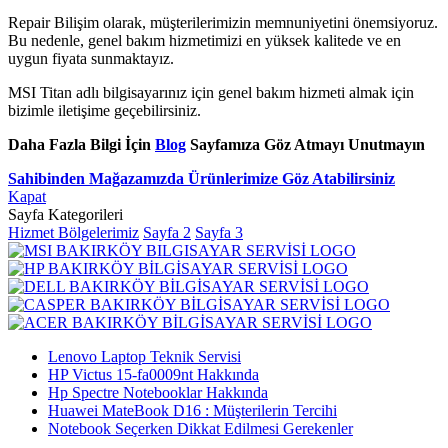
Repair Bilişim olarak, müşterilerimizin memnuniyetini önemsiyoruz.
Bu nedenle, genel bakım hizmetimizi en yüksek kalitede ve en
uygun fiyata sunmaktayız.
MSI Titan adlı bilgisayarınız için genel bakım hizmeti almak için
bizimle iletişime geçebilirsiniz.
Daha Fazla Bilgi İçin
Blog
Sayfamıza Göz Atmayı Unutmayın
Sahibinden Mağazamızda Ürünlerimize Göz Atabilirsiniz
Kapat
Sayfa Kategorileri
Hizmet Bölgelerimiz
Sayfa 2
Sayfa 3
Lenovo Laptop Teknik Servisi
HP Victus 15-fa0009nt Hakkında
Hp Spectre Notebooklar Hakkında
Huawei MateBook D16 : Müşterilerin Tercihi
Notebook Seçerken Dikkat Edilmesi Gerekenler