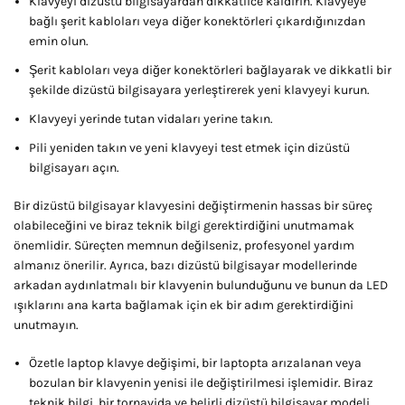
Klavyeyi dizüstü bilgisayardan dikkatlice kaldırın. Klavyeye
bağlı şerit kabloları veya diğer konektörleri çıkardığınızdan
emin olun.
Şerit kabloları veya diğer konektörleri bağlayarak ve dikkatli bir
şekilde dizüstü bilgisayara yerleştirerek yeni klavyeyi kurun.
Klavyeyi yerinde tutan vidaları yerine takın.
Pili yeniden takın ve yeni klavyeyi test etmek için dizüstü
bilgisayarı açın.
Bir dizüstü bilgisayar klavyesini değiştirmenin hassas bir süreç
olabileceğini ve biraz teknik bilgi gerektirdiğini unutmamak
önemlidir. Süreçten memnun değilseniz, profesyonel yardım
almanız önerilir. Ayrıca, bazı dizüstü bilgisayar modellerinde
arkadan aydınlatmalı bir klavyenin bulunduğunu ve bunun da LED
ışıklarını ana karta bağlamak için ek bir adım gerektirdiğini
unutmayın.
Özetle laptop klavye değişimi, bir laptopta arızalanan veya
bozulan bir klavyenin yenisi ile değiştirilmesi işlemidir. Biraz
teknik bilgi, bir tornavida ve belirli dizüstü bilgisayar modeli