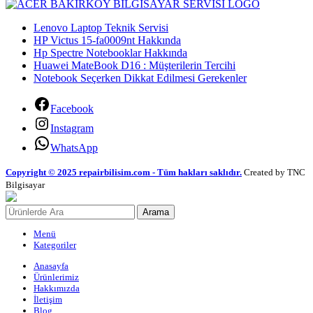
Lenovo Laptop Teknik Servisi
HP Victus 15-fa0009nt Hakkında
Hp Spectre Notebooklar Hakkında
Huawei MateBook D16 : Müşterilerin Tercihi
Notebook Seçerken Dikkat Edilmesi Gerekenler
Facebook
Instagram
WhatsApp
Copyright © 2025 repairbilisim.com - Tüm hakları saklıdır.
Created by TNC
Bilgisayar
Arama
Menü
Kategoriler
Anasayfa
Ürünlerimiz
Hakkımızda
İletişim
Blog