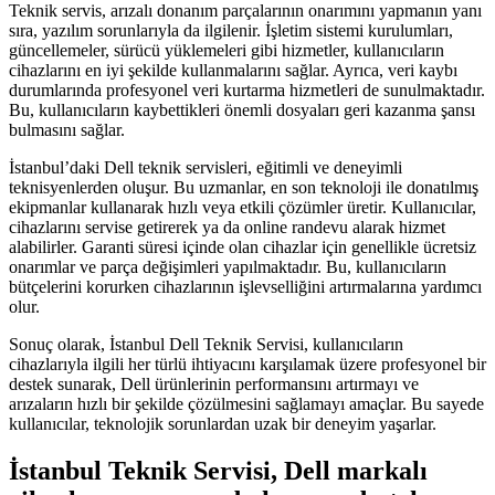
Teknik servis, arızalı donanım parçalarının onarımını yapmanın yanı
sıra, yazılım sorunlarıyla da ilgilenir. İşletim sistemi kurulumları,
güncellemeler, sürücü yüklemeleri gibi hizmetler, kullanıcıların
cihazlarını en iyi şekilde kullanmalarını sağlar. Ayrıca, veri kaybı
durumlarında profesyonel veri kurtarma hizmetleri de sunulmaktadır.
Bu, kullanıcıların kaybettikleri önemli dosyaları geri kazanma şansı
bulmasını sağlar.
İstanbul’daki Dell teknik servisleri, eğitimli ve deneyimli
teknisyenlerden oluşur. Bu uzmanlar, en son teknoloji ile donatılmış
ekipmanlar kullanarak hızlı veya etkili çözümler üretir. Kullanıcılar,
cihazlarını servise getirerek ya da online randevu alarak hizmet
alabilirler. Garanti süresi içinde olan cihazlar için genellikle ücretsiz
onarımlar ve parça değişimleri yapılmaktadır. Bu, kullanıcıların
bütçelerini korurken cihazlarının işlevselliğini artırmalarına yardımcı
olur.
Sonuç olarak, İstanbul Dell Teknik Servisi, kullanıcıların
cihazlarıyla ilgili her türlü ihtiyacını karşılamak üzere profesyonel bir
destek sunarak, Dell ürünlerinin performansını artırmayı ve
arızaların hızlı bir şekilde çözülmesini sağlamayı amaçlar. Bu sayede
kullanıcılar, teknolojik sorunlardan uzak bir deneyim yaşarlar.
İstanbul Teknik Servisi, Dell markalı