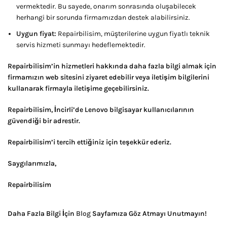
vermektedir. Bu sayede, onarım sonrasında oluşabilecek
herhangi bir sorunda firmamızdan destek alabilirsiniz.
Uygun fiyat:
Repairbilisim, müşterilerine uygun fiyatlı teknik
servis hizmeti sunmayı hedeflemektedir.
Repairbilisim’in hizmetleri hakkında daha fazla bilgi almak için
firmamızın web sitesini ziyaret edebilir veya iletişim bilgilerini
kullanarak firmayla iletişime geçebilirsiniz.
Repairbilisim, İncirli’de Lenovo bilgisayar kullanıcılarının
güvendiği bir adrestir.
Repairbilisim’i tercih ettiğiniz için teşekkür ederiz.
Saygılarımızla,
Repairbilisim
Daha Fazla Bilgi İçin
Blog
Sayfamıza Göz Atmayı Unutmayın!