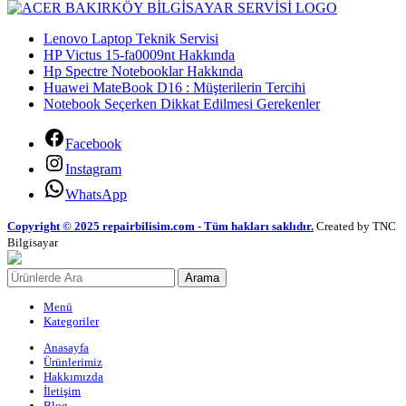
Lenovo Laptop Teknik Servisi
HP Victus 15-fa0009nt Hakkında
Hp Spectre Notebooklar Hakkında
Huawei MateBook D16 : Müşterilerin Tercihi
Notebook Seçerken Dikkat Edilmesi Gerekenler
Facebook
Instagram
WhatsApp
Copyright © 2025 repairbilisim.com - Tüm hakları saklıdır.
Created by TNC
Bilgisayar
Arama
Menü
Kategoriler
Anasayfa
Ürünlerimiz
Hakkımızda
İletişim
Blog