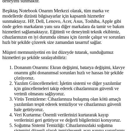
deneyimi sunmaktır.
Beşiktaş Notebook Onarım Merkezi olarak, tüm marka ve
modellerde dizüstü bilgisayarlar için kapsamlı hizmetler
sunmaktayız. HP, Dell, Lenovo, Acer, Asus, Toshiba, Apple gibi
önde gelen markaların yanı sıra diğer markalara da tamir ve bakım
hizmetleri sağlamaktayız. Eğitimli ve deneyimli teknik ekibimiz,
cihazlarınızın en iyi durumda olması için özenle çalışır ve sorunları
hızlı bir şekilde çözerek size zamandan tasarruf sağlar.
Müşteri memnuniyetini en üst düzeyde tutarak, sunduğumuz
hizmetleri şu şekilde sıralayabiliriz:
Donanım Onarımı: Ekran değişimi, batarya değişimi, klavye
onarımı gibi donanımsal sorunları hızlı ve hassas bir şekilde
çözüyoruz.
Yazılım Güncellemeleri: İşletim sistemi ve diğer yazılımlar
için güncellemeleri takip ederek cihazlarınızın güvenli ve
verimli olmasını sağlıyoruz.
Virüs Temizleme: Cihazlarınıza bulaşmış olan kötü amaçlı
yazılımları tespit ederek temizliyor ve cihazlarınızı güvenli
hale getiriyoruz.
Veri Kurtarma: Önemli verilerinizi kurtararak kayıp
verilerinizi geri getiriyor ve değerli bilgilerinizi koruyoruz.
Soğutma Sistemi Temizliği: Cihazlarınızdaki soğutma
sistemini düzenli olarak temizleyerek aşırı ısınma sorunlarını