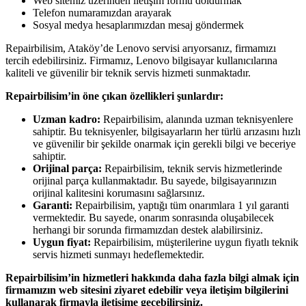
Web sitemiz üzerinden iletişim formu doldurmak
Telefon numaramızdan arayarak
Sosyal medya hesaplarımızdan mesaj göndermek
Repairbilisim, Ataköy’de Lenovo servisi arıyorsanız, firmamızı
tercih edebilirsiniz. Firmamız, Lenovo bilgisayar kullanıcılarına
kaliteli ve güvenilir bir teknik servis hizmeti sunmaktadır.
Repairbilisim’in öne çıkan özellikleri şunlardır:
Uzman kadro:
Repairbilisim, alanında uzman teknisyenlere
sahiptir. Bu teknisyenler, bilgisayarların her türlü arızasını hızlı
ve güvenilir bir şekilde onarmak için gerekli bilgi ve beceriye
sahiptir.
Orijinal parça:
Repairbilisim, teknik servis hizmetlerinde
orijinal parça kullanmaktadır. Bu sayede, bilgisayarınızın
orijinal kalitesini korumasını sağlarsınız.
Garanti:
Repairbilisim, yaptığı tüm onarımlara 1 yıl garanti
vermektedir. Bu sayede, onarım sonrasında oluşabilecek
herhangi bir sorunda firmamızdan destek alabilirsiniz.
Uygun fiyat:
Repairbilisim, müşterilerine uygun fiyatlı teknik
servis hizmeti sunmayı hedeflemektedir.
Repairbilisim’in hizmetleri hakkında daha fazla bilgi almak için
firmamızın web sitesini ziyaret edebilir veya iletişim bilgilerini
kullanarak firmayla iletişime geçebilirsiniz.