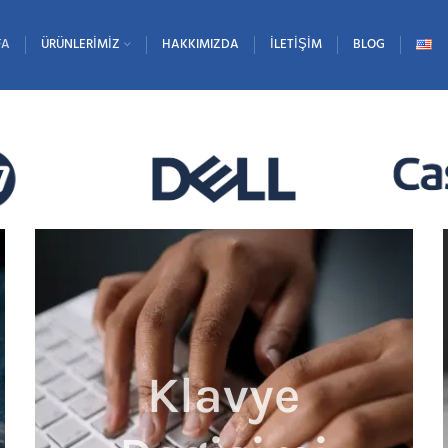
FA
ÜRÜNLERIMIZ
HAKKIMIZDA
İLETIŞIM
BLOG
Lenovo Notebook Teknik Servis
Klavye