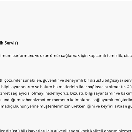
k Servis)
ptimum performans ve uzun ömür sağlamak için kapsamlı temizlik, sist
tli çözümler sunabilen, güvenilir ve deneyimli bir dizüstü bilgisayar serv
ü bilgisayar onarım ve bakım hizmetlerinin lider sağlayıcısı olmaktır. Güv
izmet sağlayıcısı olmayı hedefliyoruz. Dizüstü bilgisayar tamir ve bakım
 sunduğumuz her hizmetten memnun kalmalarını sağlayarak müşterilerimiz
olmadığı,bunun yerine müşterilerimizin üretkenliğini ve keyfini artıran gü
e dizüstü bilgisayarları için güvenilir ve yüksek kaliteli onarım hizme