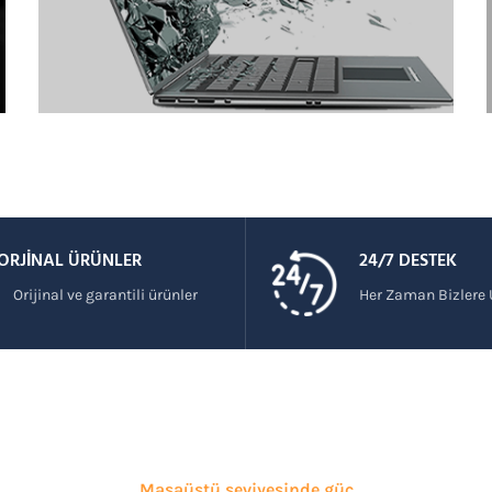
ORJİNAL ÜRÜNLER
24/7 DESTEK
Orijinal ve garantili ürünler
Her Zaman Bizlere U
Masaüstü seviyesinde güç