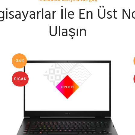
gisayarlar İle En Üst 
Ulaşın
-34%
SICAK