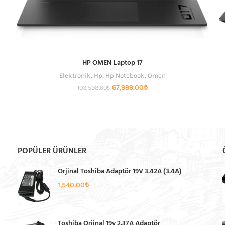
HP OMEN Laptop 17
Elektronik
,
Hp
,
Hp Notebook
,
Omen
Orijinal
Şu
67,999.00
₺
103,598.60
₺
fiyat:
andaki
103,598.60₺.
fiyat:
67,999.00₺.
POPÜLER ÜRÜNLER
Orjinal Toshiba Adaptör 19V 3.42A (3.4A)
1,540.00
₺
Toshiba Orjinal 19v 2.37A Adaptör