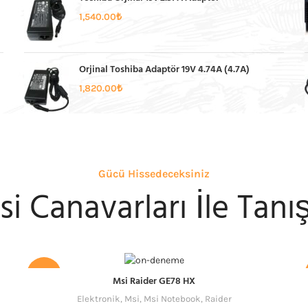
1,540.00
₺
Orjinal Toshiba Adaptör 19V 4.74A (4.7A)
1,820.00
₺
Gücü Hissedeceksiniz
i Canavarları İle Tanı
-34%
Msi Raider GE78 HX
Elektronik
,
Msi
,
Msi Notebook
,
Raider