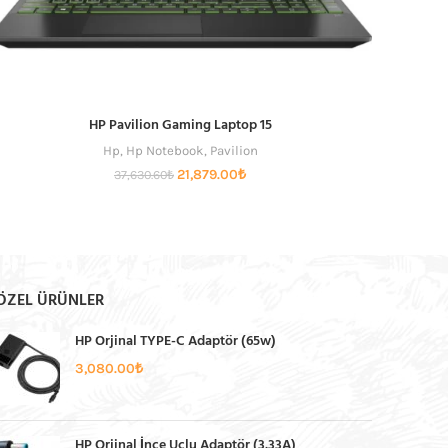
HP Pavilion Gaming Laptop 15
Hp
,
Hp Notebook
,
Pavilion
Orijinal
Şu
21,879.00
₺
37,630.60
₺
fiyat:
andaki
37,630.60₺.
fiyat:
21,879.00₺.
ÖZEL ÜRÜNLER
HP Orjinal TYPE-C Adaptör (65w)
3,080.00
₺
HP Orjinal İnce Uçlu Adaptör (3.33A)