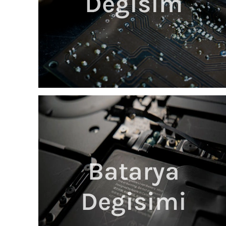
Degisim
Batarya
Degisimi