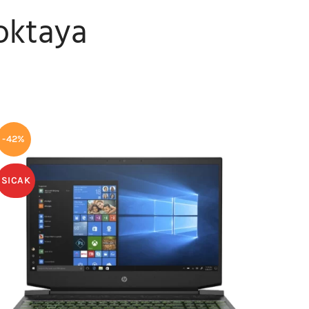
Noktaya
-42%
SICAK