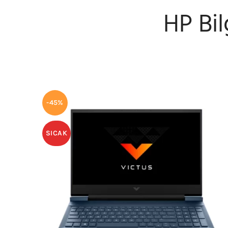
HP Bil
-45%
SICAK