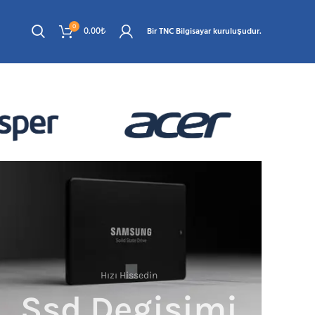
0
0.00
₺
Bir TNC Bilgisayar kuruluşudur.
Hızı Hissedin
Ssd Degisimi