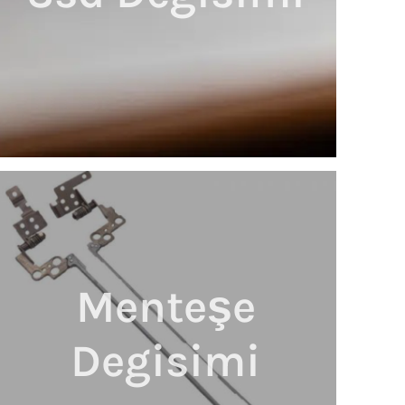
Menteşe
Degisimi