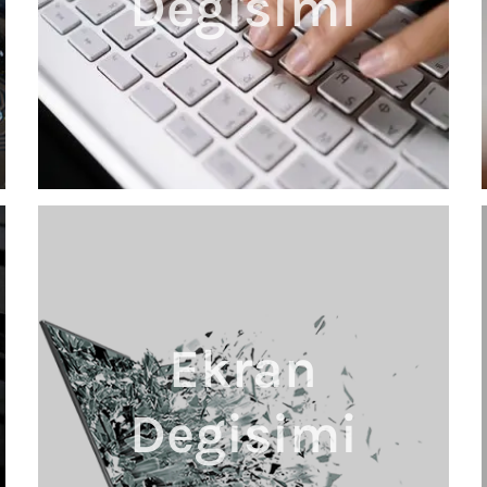
Degisimi
Ekran
Degisimi