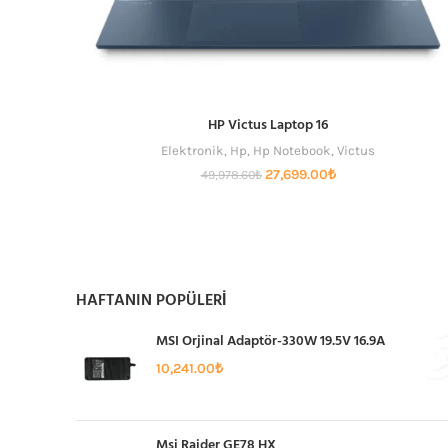
HP Victus Laptop 16
Elektronik
,
Hp
,
Hp Notebook
,
Victus
Orijinal
Şu
27,699.00
₺
49,978.60
₺
fiyat:
andaki
49,978.60₺.
fiyat:
27,699.00₺.
HAFTANIN POPÜLERİ
MSI Orjinal Adaptör-330W 19.5V 16.9A
10,241.00
₺
Msi Raider GE78 HX