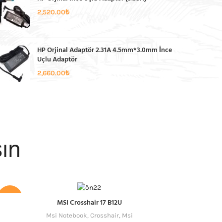
2,520.00
₺
HP Orjinal Adaptör 2.31A 4.5mm*3.0mm İnce
Uçlu Adaptör
2,660.00
₺
şın
-36%
-45%
MSI Crosshair 17 B12U
Msi Notebook
,
Crosshair
,
Msi