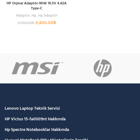
HP Orjinal Adaptör-90W 19.5V 4.62A
Type-C
Adaptör
,
Hp
,
Hp Adaptör
Orijinal
Şu
2,400.00
₺
3,780.00
₺
fiyat:
andaki
3,780.00₺.
fiyat:
2,400.00₺.
Lenovo Laptop Teknik Servisi
HP Victus 15-fa0009nt Hakkında
Hp Spectre Notebooklar Hakkında