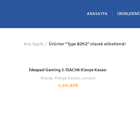
ANASAYFA
ÜRÜNLERIMI
Ana Sayfa
Ürünler “Type 82K2” olarak etiketlendi
İdeapad Gaming 3-15ACH6 Klavye Kasası
SEPETE EKLE
Klavye
,
Klavye Kasası
,
Lenovo
5,301.80
₺