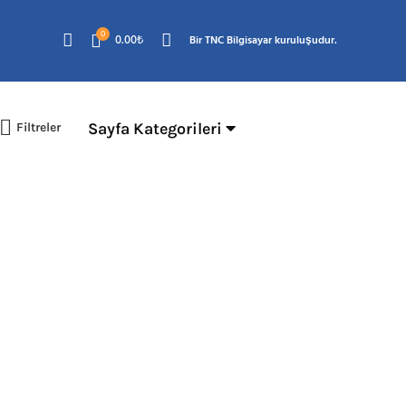
0
0.00
₺
Bir TNC Bilgisayar kuruluşudur.
Sayfa Kategorileri
Filtreler