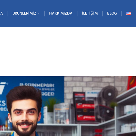
FA
ÜRÜNLERIMIZ
HAKKIMIZDA
İLETIŞIM
BLOG
ana Msi Notebook Serv
ANASAYFA
ADANA MSI NOTEBOOK SERVISI