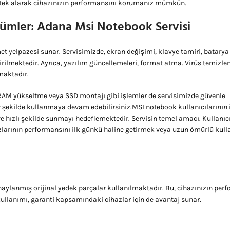
estek alarak cihazınızın performansını korumanız mümkün.
ümler: Adana Msi Notebook Servisi
et yelpazesi sunar. Servisimizde, ekran değişimi, klavye tamiri, batarya 
irilmektedir. Ayrıca, yazılım güncellemeleri, format atma. Virüs temizle
maktadır.
 RAM yükseltme veya SSD montajı gibi işlemler de servisimizde güvenle
ir şekilde kullanmaya devam edebilirsiniz.MSI notebook kullanıcılarının 
e hızlı şekilde sunmayı hedeflemektedir. Servisin temel amacı. Kullanıcı
azlarının performansını ilk günkü haline getirmek veya uzun ömürlü kul
aylanmış orijinal yedek parçalar kullanılmaktadır. Bu, cihazınızın per
 kullanımı, garanti kapsamındaki cihazlar için de avantaj sunar.