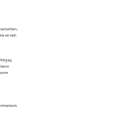
sorunları,
me ve veri
ihtiyaç
ların
lanım
formansını