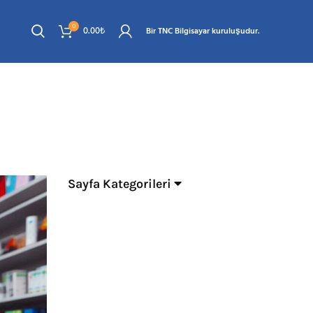
0
0.00
₺
Bir TNC Bilgisayar kuruluşudur.
isi
Sayfa Kategorileri